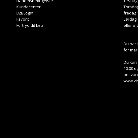
Handelsbetingelser
Tirsdag
Kundecenter
Torsdag
B2BLogin
fredag 
Favorit
Lørdag 
Fortryd dit køb
eller ef
Du har 
for mer
Du kan 
10.00 og
besvare
www.vi