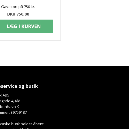
Gavekort på 750 kr.
DKK 750,00
service og butik
k ApS
gade 4, Kld
øbenhavn K
mmer: 39759187
ysiske butik holder åbent: