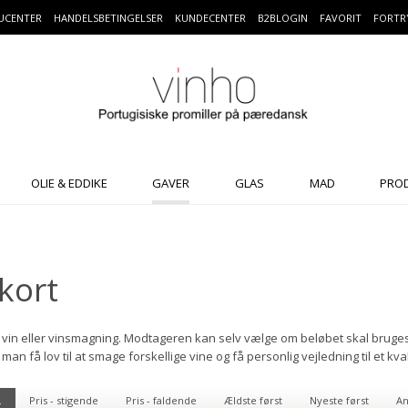
UCENTER
HANDELSBETINGELSER
KUNDECENTER
B2BLOGIN
FAVORIT
FORTR
OLIE & EDDIKE
GAVER
GLAS
MAD
PRO
kort
il vin eller vinsmagning. Modtageren kan selv vælge om beløbet skal bruge
man få lov til at smage forskellige vine og få personlig vejledning til et kva
.
Pris - stigende
Pris - faldende
Ældste først
Nyeste først
An