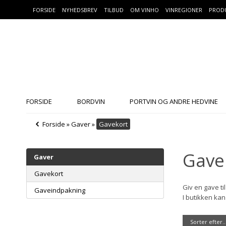
FORSIDE
NYHEDSBREV
TILBUD
OM VINHO
VINREGIONER
PROD
FORSIDE
BORDVIN
PORTVIN OG ANDRE HEDVINE
Forside
»
Gaver
»
Gavekort
Gave
Gaver
Gavekort
Giv en gave t
Gaveindpakning
I butikken kan 
Sorter efter..