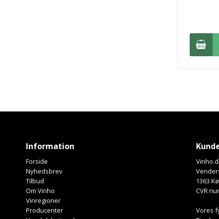
Information
Kunde
Forside
Vinho.d
Nyhedsbrev
Venders
Tilbud
1363 K
Om Vinho
CVR nu
Vinregioner
Producenter
Vores f