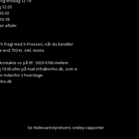
 og onsdag 12-19
 12-20
10-20
10-18
ter aftale:
fri fragt med X-Pressen, når du bestiller
e end 750 Kr. inkl. moms
kontakte os på tlf.: 3020 6766 mellem
 19.00 eller på mail
info@vinho.dk
, som vi
r indenfor 3 hverdage.
nho.dk
Se Fødevarestyrelsens smiley-rapporter
Her