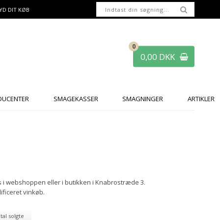
YD DIT KØB
0
0,00 DKK
DUCENTER
SMAGEKASSER
SMAGNINGER
ARTIKLER
s i webshoppen eller i butikken i Knabrostræde 3.
lificeret vinkøb.
tal solgte