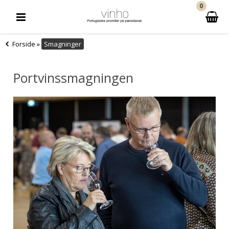
0
Forside
»
Smagninger
Portvinssmagningen