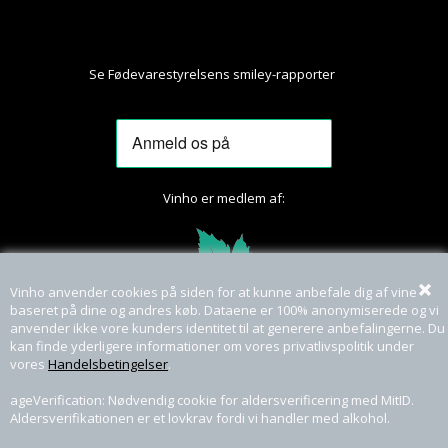
Se Fødevarestyrelsens smiley-rapporter
Her
Vinho er medlem af:
Vinho anvender cookies på siden for at kunne anbefale dig af vine
baseret på dine og andres køb. Dataene er 100% anonymiserede og vi
anvender ikke vore kunders identitet til at generere anbefalingerne. Du
kan finde yderligere informationer om vores privatlivspolitik under
vores
Handelsbetingelser
.
ageVerification: Nødvendig cookie for aldersverificering med MitID.
Aldersverifikationen er et lovkrav fordi vi handler med alkohol.