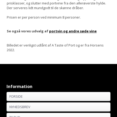
prisklasser, og slutter med portvine fra den allerøverste hylde.
Der serveres lidt mundgodt til de skønne dråber.
Prisen er per person ved minimum 8 personer.
Se også vores udvalg af
portvin og andre søde vine
Billedet er venligst udlånt af A Taste of Port og er fra Horsens
2022.
Information
FORSIDE
NYHEDSBREV