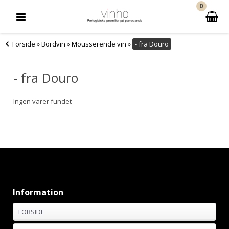
0
Forside
»
Bordvin
»
Mousserende vin
»
- fra Douro
- fra Douro
Ingen varer fundet
Information
FORSIDE