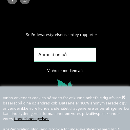
Se Fødevarestyrelsens smiley-rapporter
Her
Vinho er medlem af:
Vinho anvender cookies på siden for at kunne anbefale dig af vine
baseret på dine og andres køb. Dataene er 100% anonymiserede og vi
anvender ikke vore kunders identitet til at generere anbefalingerne. Du
kan finde yderligere informationer om vores privatlivspolitik under
vores
Handelsbetingelser
.
ageVerification: Nødvendig cookie for aldersverificering med MitID.