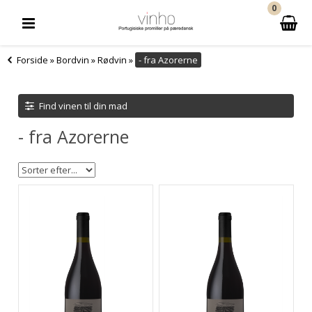
0
Forside
»
Bordvin
»
Rødvin
»
- fra Azorerne
Find vinen til din mad
- fra Azorerne