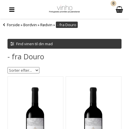
0
Forside
»
Bordvin
»
Rødvin
»
- fra Douro
Find vinen til din mad
- fra Douro