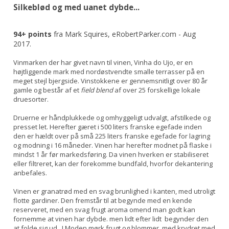
Silkeblød og med uanet dybde...
94+ points
fra Mark Squires, eRobertParker.com - Aug
2017.
Vinmarken der har givet navn til vinen, Vinha do Ujo, er en
højtliggende mark med nordøstvendte smalle terrasser på en
meget stejl bjergside. Vinstokkene er gennemsnitligt over 80 år
gamle og består af et
field blend
af over 25 forskellige lokale
druesorter.
Druerne er håndplukkede og omhyggeligt udvalgt, afstilkede og
presset let. Herefter gæret i 500 liters franske egefade inden
den er hældt over på små 225 liters franske egefade for lagring
og modning i 16 måneder. Vinen har herefter modnet på flaske i
mindst 1 år før markedsføring. Da vinen hverken er stabiliseret
eller filtreret, kan der forekomme bundfald, hvorfor dekantering
anbefales.
Vinen er granatrød med en svag brunlighed i kanten, med utroligt
flotte gardiner. Den fremstår til at begynde med en kende
reserveret, med en svag frugt aroma omend man godt kan
fornemme at vinen har dybde. men lidt efter lidt begynder den
at folde sig ud...! Moden mørk frugt og blommer, med krydret med