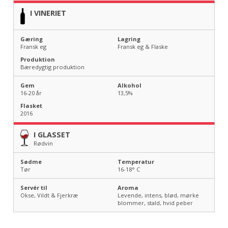
I VINERIET
Gæring
Lagring
Fransk eg
Fransk eg & Flaske
Produktion
Bæredygtig produktion
Gem
Alkohol
16-20 år
13,5
%
Flasket
2016
I GLASSET
Rødvin
Sødme
Temperatur
Tør
16-18
° C
Servér til
Aroma
Okse, Vildt & Fjerkræ
Levende, intens, blød, mørke
blommer, stald, hvid peber