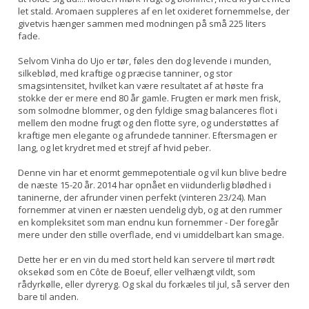
let stald. Aromaen suppleres af en let oxideret fornemmelse, der
givetvis hænger sammen med modningen på små 225 liters
fade.
Selvom Vinha do Ujo er tør, føles den dog levende i munden,
silkeblød, med kraftige og præcise tanniner, og stor
smagsintensitet, hvilket kan være resultatet af at høste fra
stokke der er mere end 80 år gamle. Frugten er mørk men frisk,
som solmodne blommer, og den fyldige smag balanceres flot i
mellem den modne frugt og den flotte syre, og understøttes af
kraftige men elegante og afrundede tanniner. Eftersmagen er
lang, og let krydret med et strejf af hvid peber.
Denne vin har et enormt gemmepotentiale og vil kun blive bedre
de næste 15-20 år. 2014 har opnået en viidunderlig blødhed i
taninerne, der afrunder vinen perfekt (vinteren 23/24). Man
fornemmer at vinen er næsten uendelig dyb, og at den rummer
en kompleksitet som man endnu kun fornemmer - Der foregår
mere under den stille overflade, end vi umiddelbart kan smage.
Dette her er en vin du med stort held kan servere til mørt rødt
oksekød som en Côte de Boeuf, eller velhængt vildt, som
rådyrkølle, eller dyreryg. Og skal du forkæles til jul, så server den
bare til anden.