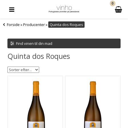
0
Forside
»
Producenter
»
Quinta dos Roques
Find vinen til din mad
Quinta dos Roques