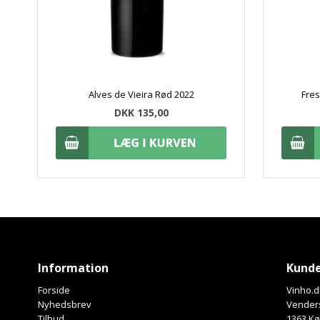
Alves de Vieira Rød 2022
Fre
DKK 135,00
Information
Kunde
Forside
Vinho.d
Nyhedsbrev
Venders
Tilbud
1363 K