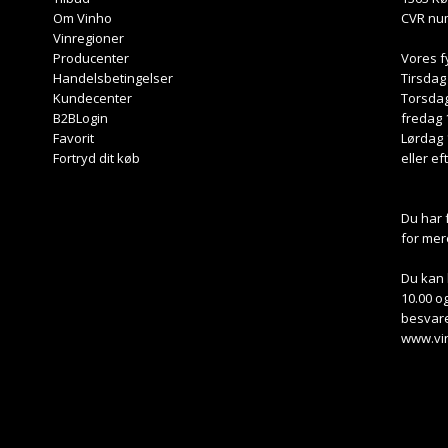
Om Vinho
CVR nu
Vinregioner
Producenter
Vores f
Handelsbetingelser
Tirsdag
Kundecenter
Torsdag
B2BLogin
fredag 
Favorit
Lørdag 
Fortryd dit køb
eller ef
Du har 
for mer
Du kan 
10.00 og
besvare
www.vi