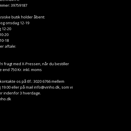
mmer: 39759187
ysiske butik holder åbent:
 og onsdag 12-19
 12-20
10-20
10-18
ter aftale:
fri fragt med X-Pressen, når du bestiller
e end 750 Kr. inkl. moms
kontakte os på tlf.: 3020 6766 mellem
 19.00 eller på mail
info@vinho.dk
, som vi
r indenfor 3 hverdage.
nho.dk