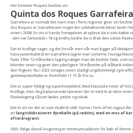
Her kommer Roques bedste vin:
Quinta dos Roques Garrafeira 
Garrafeira er normalt det navn man i flere regioner giver sin bedste 
dos Roques er Garrafeiraen noget der udelukkende bliver lavet i he
vinen i 2008. En vin vi havde fornøjelsen at opleve da vi selv købte vi
- den var fantastisk i 18 og endnu bedre da vi drak den sidste flaske 
Det er kraftige sager, og det forstår men når man kigger på detaljer
have potentialet til en Garrafeira lagrer man sorterne Touriga Nacion
fade. Efter 12 måneders lagring vælger man de bedste fade, som man
blender vinen og giver den yderligere 18 måneder på ståltank inden 
den frigives. Nu i 2023 smages vinen stadigt ungdommeligt og kraftful
gemmepotentialet er ihvertfald 11-15 år fra nu.
Det er super fyldigt og superkomplekst. Med klassiske noter af Viol
Kraftige, men dog balancerede tanniner der er med til at sikre vin
flaskelagring såsom læder, peber og tobak.
Det er en vin der er som skabt til vildt. Gerne i form af en ragout der h
en
langtidsbraiseret dyrekølle (på rødvin), med en mos af ka
efterårsgrønt.
OBS: Ifølge dansk lovgivning er minimumsalderen for køb af denne v