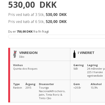
530,00
DKK
Pris ved køb af 3 Stk,
530,00
DKK
Pris ved køb af 6 Stk,
520,00
DKK
Du er
750,00 DKK
fra fri fragt
VINREGION
I VINERIET
Dão
Vinhus
Gæring
Lagring
Quinta dos Roques
Stål
24 måneder p
225 l franske
egetræsfade
Type
Årgang
Druesorter
Gem
Alkohol
Rødvin
2015
Touriga
+20 år
13,5
%
NacionalAlfrocheiro,
Jaén, Tinta Roriz &
Tinto Cão