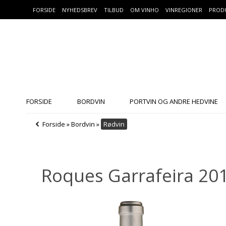
FORSIDE
NYHEDSBREV
TILBUD
OM VINHO
VINREGIONER
PROD
FORSIDE
BORDVIN
PORTVIN OG ANDRE HEDVINE
Forside
»
Bordvin
»
Rødvin
Roques Garrafeira 20