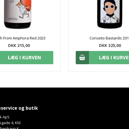
sh From Amphora Red 2023
Conceito Bastardo 201
DKK 215,00
DKK 325,00
service og butik
k ApS
gade 4, Kld
øbenhavn K