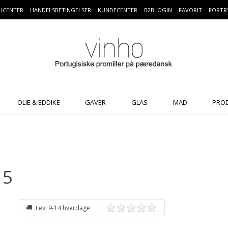
UCENTER
HANDELSBETINGELSER
KUNDECENTER
B2BLOGIN
FAVORIT
FORTR
OLIE & EDDIKE
GAVER
GLAS
MAD
PRO
15
Lev. 9-14 hverdage