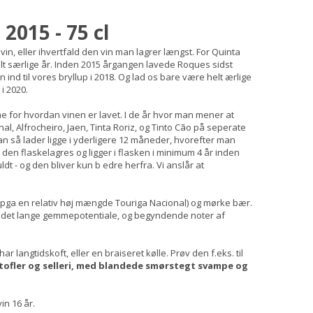
2015 - 75 cl
vin, eller ihvertfald den vin man lagrer længst. For Quinta
lt særlige år. Inden 2015 årgangen lavede Roques sidst
n ind til vores bryllup i 2018. Og lad os bare være helt ærlige
i 2020.
ne for hvordan vinen er lavet. I de år hvor man mener at
al, Alfrocheiro, Jaen, Tinta Roriz, og Tinto Cão på seperate
 så lader ligge i yderligere 12 måneder, hvorefter man
den flaskelagres og ligger i flasken i minimum 4 år inden
dt - og den bliver kun b edre herfra. Vi anslår at
 (pga en relativ høj mængde Touriga Nacional) og mørke bær.
en det lange gemmepotentiale, og begyndende noter af
ar langtidskoft, eller en braiseret kølle. Prøv den f.eks. til
rtofler og selleri, med blandede smørstegt svampe og
in 16 år.