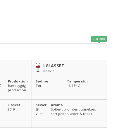
750 DKK
I GLASSET
Rødvin
Produktion
Sødme
Temperatur
å
Bæredygtig
Tør
16-18
° C
produktion
Flasket
Servér
Aroma
2019
til
Solbær, brombær, tranebær,
Vildt
sort peber, læder & tobak