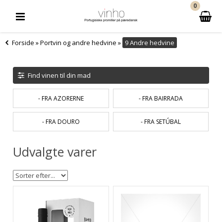
0
Forside
»
Portvin og andre hedvine
»
9 Andre hedvine
Find vinen til din mad
- FRA AZORERNE
- FRA BAIRRADA
- FRA DOURO
- FRA SETÚBAL
Udvalgte varer