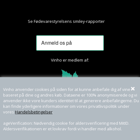
Se Fødevarestyrelsens smiley-rapporter
Her
Vinho er medlem af:
Vinho anvender cookies på siden for at kunne anbefale dig af vine
baseret på dine og andres køb. Dataene er 100% anonymiserede og vi
anvender ikke vore kunders identitet til at generere anbefalingerne. Du
kan finde yderligere informationer om vores privatlivspolitik under
vores
Handelsbetingelser
.
ageVerification: Nødvendig cookie for aldersverificering med MitID.
Aldersverifikationen er et lovkrav fordi vi handler med alkohol.