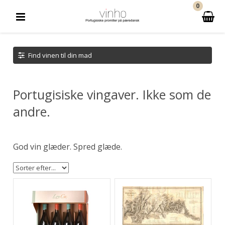
0
Find vinen til din mad
Portugisiske vingaver. Ikke som de
andre.
God vin glæder. Spred glæde.