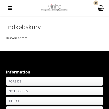
0
Indkøbskurv
Kurven er tom.
Information
FORSIDE
NYHEDSBREV
TILBUD