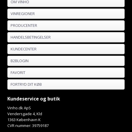
OM VINHO
VINREGIONER
PRODUCENTER
HANDELSBETINGELSER
KUNDECENTER
B2BLOGIN
FAVORIT
FORTRYD DIT KØB
Kundeservice og butik
Vinho.dk ApS
Vendersgade 4, Kld
1363 København K
CVR nummer: 39759187