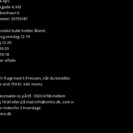
k ApS
gade 4, Kld
øbenhavn K
mmer: 39759187
ysiske butik holder åbent:
 og onsdag 12-19
 12-20
10-20
10-18
ter aftale:
fri fragt med X-Pressen, når du bestiller
e end 750 Kr. inkl. moms
kontakte os på tlf.: 3020 6766 mellem
 19.00 eller på mail
info@vinho.dk
, som vi
r indenfor 3 hverdage.
nho.dk