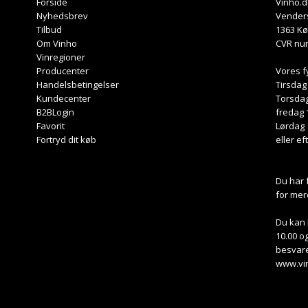
Forside
Vinho.d
Nyhedsbrev
Venders
Tilbud
1363 K
Om Vinho
CVR nu
Vinregioner
Producenter
Vores f
Handelsbetingelser
Tirsdag
Kundecenter
Torsdag
B2BLogin
fredag 
Favorit
Lørdag 
Fortryd dit køb
eller ef
Du har 
for mer
Du kan 
10.00 og
besvare
www.vi