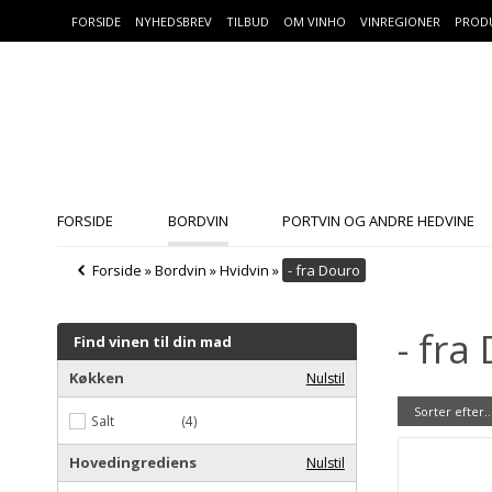
FORSIDE
NYHEDSBREV
TILBUD
OM VINHO
VINREGIONER
PROD
FORSIDE
BORDVIN
PORTVIN OG ANDRE HEDVINE
Forside
»
Bordvin
»
Hvidvin
»
- fra Douro
- fra
Find vinen til din mad
Køkken
Nulstil
Sorter efter..
Salt
(4)
Hovedingrediens
Nulstil