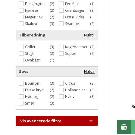
Bælgfrugter
(2)
Fed fisk
(1)
Fjerkræ
(2)
Grøntsager
(3)
Mager fisk
(2)
Ost (Hvide)
(3)
Skaldyr
(3)
Svampe
(2)
Tilberedning
Nulstil
Grillet
(3)
Kogt/dampet
(2)
Stegt
(2)
Suppe
(2)
Ovnbagt
(1)
Sovs
Nulstil
Bouillon
(3)
Citrus
(2)
Friske krydderurter
(2)
Hollandaise
(3)
Hvidløg
(2)
Hvidvin
(3)
Smør
(3)
B
Vis avancerede filtre