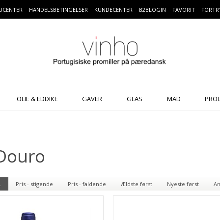
UCENTER
HANDELSBETINGELSER
KUNDECENTER
B2BLOGIN
FAVORIT
FORTR
OLIE & EDDIKE
GAVER
GLAS
MAD
PRO
 Douro
.
Pris - stigende
Pris - faldende
Ældste først
Nyeste først
An