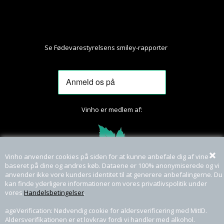
Se Fødevarestyrelsens smiley-rapporter
Her
Vinho er medlem af:
Vinho anvender cookies på siden for at kunne anbefale dig af vine
baseret på dine og andres køb. Dataene er 100% anonymiserede og vi
anvender ikke vore kunders identitet til at generere anbefalingerne. Du
kan finde yderligere informationer om vores privatlivspolitik under
vores
Handelsbetingelser
.
ageVerification: Nødvendig cookie for aldersverificering med MitID.
Aldersverifikationen er et lovkrav fordi vi handler med alkohol.