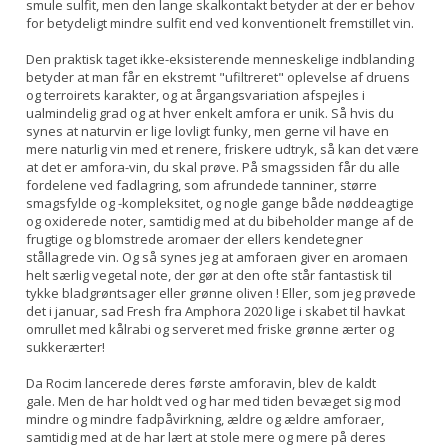
smule sulfit, men den lange skalkontakt betyder at der er behov
for betydeligt mindre sulfit end ved konventionelt fremstillet vin.
Den praktisk taget ikke-eksisterende menneskelige indblanding
betyder at man får en ekstremt "ufiltreret" oplevelse af druens
og terroirets karakter, og at årgangsvariation afspejles i
ualmindelig grad og at hver enkelt amfora er unik. Så hvis du
synes at naturvin er lige lovligt funky, men gerne vil have en
mere naturlig vin med et renere, friskere udtryk, så kan det være
at det er amfora-vin, du skal prøve. På smagssiden får du alle
fordelene ved fadlagring, som afrundede tanniner, større
smagsfylde og -kompleksitet, og nogle gange både nøddeagtige
og oxiderede noter, samtidig med at du bibeholder mange af de
frugtige og blomstrede aromaer der ellers kendetegner
stållagrede vin. Og så synes jeg at amforaen giver en aromaen
helt særlig vegetal note, der gør at den ofte står fantastisk til
tykke bladgrøntsager eller grønne oliven ! Eller, som jeg prøvede
det i januar, sad Fresh fra Amphora 2020 lige i skabet til havkat
omrullet med kålrabi og serveret med friske grønne ærter og
sukkerærter!
Da Rocim lancerede deres første amforavin, blev de kaldt
gale. Men de har holdt ved og har med tiden bevæget sig mod
mindre og mindre fadpåvirkning, ældre og ældre amforaer,
samtidig med at de har lært at stole mere og mere på deres