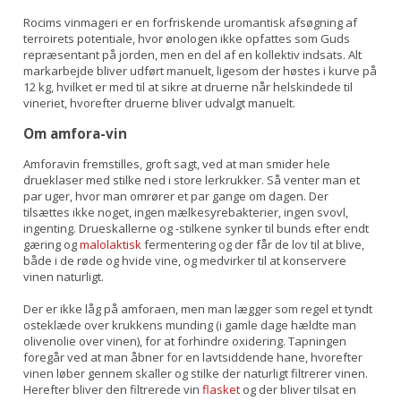
Rocims vinmageri er en forfriskende uromantisk afsøgning af
terroirets potentiale, hvor ønologen ikke opfattes som Guds
repræsentant på jorden, men en del af en kollektiv indsats. Alt
markarbejde bliver udført manuelt, ligesom der høstes i kurve på
12 kg, hvilket er med til at sikre at druerne når helskindede til
vineriet, hvorefter druerne bliver udvalgt manuelt.
Om amfora-vin
Amforavin fremstilles, groft sagt, ved at man smider hele
drueklaser med stilke ned i store lerkrukker. Så venter man et
par uger, hvor man omrører et par gange om dagen. Der
tilsættes ikke noget, ingen mælkesyrebakterier, ingen svovl,
ingenting. Drueskallerne og -stilkene synker til bunds efter endt
gæring og
malolaktisk
fermentering og der får de lov til at blive,
både i de røde og hvide vine, og medvirker til at konservere
vinen naturligt.
Der er ikke låg på amforaen, men man lægger som regel et tyndt
osteklæde over krukkens munding (i gamle dage hældte man
olivenolie over vinen), for at forhindre oxidering. Tapningen
foregår ved at man åbner for en lavtsiddende hane, hvorefter
vinen løber gennem skaller og stilke der naturligt filtrerer vinen.
Herefter bliver den filtrerede vin
flasket
og der bliver tilsat en