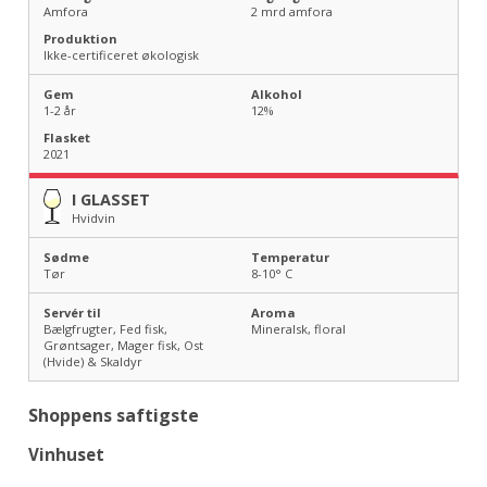
Amfora
2 mrd amfora
Produktion
Ikke-certificeret økologisk
Gem
Alkohol
1-2 år
12
%
Flasket
2021
I GLASSET
Hvidvin
Sødme
Temperatur
Tør
8-10
° C
Servér til
Aroma
Bælgfrugter, Fed fisk,
Mineralsk, floral
Grøntsager, Mager fisk, Ost
(Hvide) & Skaldyr
Shoppens saftigste
Vinhuset