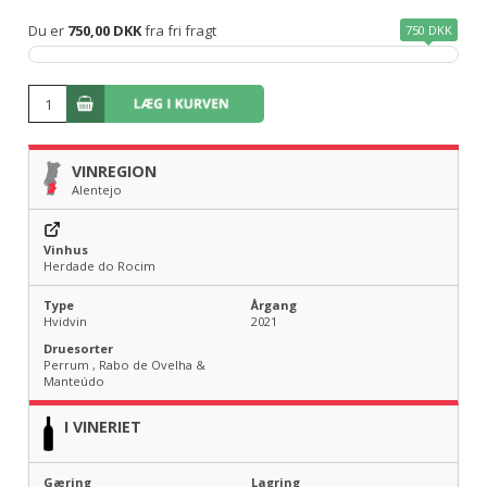
Du er
750,00 DKK
fra fri fragt
750 DKK
VINREGION
Alentejo
Vinhus
Herdade do Rocim
Type
Årgang
Hvidvin
2021
Druesorter
Perrum , Rabo de Ovelha &
Manteúdo
I VINERIET
Gæring
Lagring