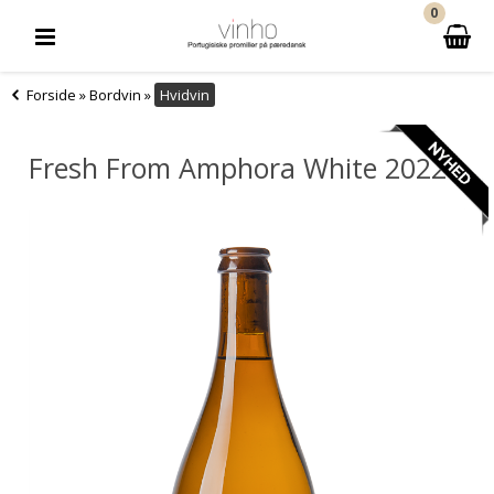
0
Forside
»
Bordvin
»
Hvidvin
Fresh From Amphora White 2022