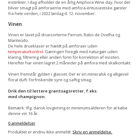
instinkter. I dag afholder de en årlig Amphora Wine day, hvor der
bliver smagt på amforaerne med amfora-entusiastiske gæster
fra hele verden, i 2022 lørdag d. 12. november.
Vinen
Vinen er lavet på druesorterne Perrum, Rabo de Ovelha og
Manteúdo.
De hele drueklaser er hældt på amforaer uden
temperaturkontrol
. Gæringen foregik med naturgær uden
klaring, filtrering eller anden form for korrektion af mosten.
Herefter har vinen lagret 2 måneder på amfora med skalkontakt.
Vinen fremstår gylden i glasset. Der er en mineralsk og alligevel
floral duft. Forfriskende syre og saftig smag.
Drik den til lettere grøntsagsretter, f.eks.
med champignon.
Bemærk: Iflg. dansk lovgivning er minimumsalderen for at købe
denne vin 16 år.
0 anmeldelser
Produktet er endnu ikke anmeldt.
Skriv en anmeldelse.