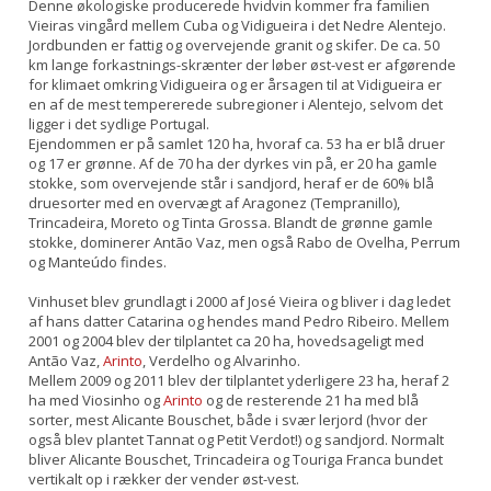
Denne økologiske producerede hvidvin kommer fra familien
Vieiras vingård mellem Cuba og Vidigueira i det Nedre Alentejo.
Jordbunden er fattig og overvejende granit og skifer. De ca. 50
km lange forkastnings-skrænter der løber øst-vest er afgørende
for klimaet omkring Vidigueira og er årsagen til at Vidigueira er
en af de mest tempererede subregioner i Alentejo, selvom det
ligger i det sydlige Portugal.
Ejendommen er på samlet 120 ha, hvoraf ca. 53 ha er blå druer
og 17 er grønne. Af de 70 ha der dyrkes vin på, er 20 ha gamle
stokke, som overvejende står i sandjord, heraf er de 60% blå
druesorter med en overvægt af Aragonez (Tempranillo),
Trincadeira, Moreto og Tinta Grossa. Blandt de grønne gamle
stokke, dominerer Antão Vaz, men også Rabo de Ovelha, Perrum
og Manteúdo findes.
Vinhuset blev grundlagt i 2000 af José Vieira og bliver i dag ledet
af hans datter Catarina og hendes mand Pedro Ribeiro. Mellem
2001 og 2004 blev der tilplantet ca 20 ha, hovedsageligt med
Antão Vaz,
Arinto
, Verdelho og Alvarinho.
Mellem 2009 og 2011 blev der tilplantet yderligere 23 ha, heraf 2
ha med Viosinho og
Arinto
og de resterende 21 ha med blå
sorter, mest Alicante Bouschet, både i svær lerjord (hvor der
også blev plantet Tannat og Petit Verdot!) og sandjord. Normalt
bliver Alicante Bouschet, Trincadeira og Touriga Franca bundet
vertikalt op i rækker der vender øst-vest.