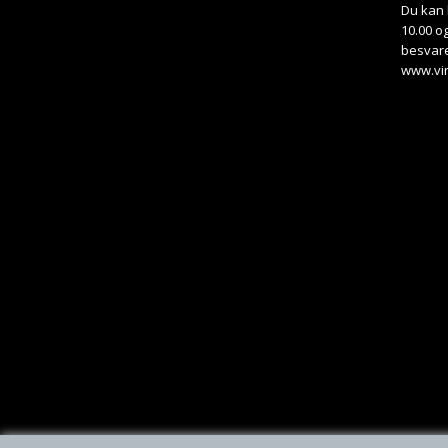
Du kan 
10.00 og
besvare
www.vi