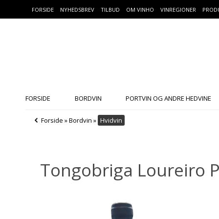
FORSIDE
NYHEDSBREV
TILBUD
OM VINHO
VINREGIONER
PROD
FORSIDE
BORDVIN
PORTVIN OG ANDRE HEDVINE
Forside
»
Bordvin
»
Hvidvin
Tongobriga Loureiro P