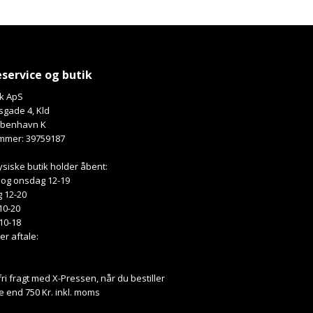
service og butik
k ApS
gade 4, Kld
øbenhavn K
mmer: 39759187
ysiske butik holder åbent:
 og onsdag 12-19
 12-20
10-20
10-18
ter aftale:
fri fragt med X-Pressen, når du bestiller
e end 750 Kr. inkl. moms