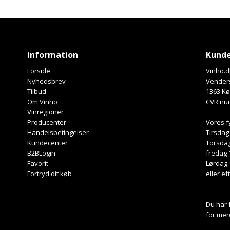
Information
Kunde
Forside
Vinho.d
Nyhedsbrev
Venders
Tilbud
1363 K
Om Vinho
CVR nu
Vinregioner
Producenter
Vores f
Handelsbetingelser
Tirsdag
Kundecenter
Torsdag
B2BLogin
fredag 
Favorit
Lørdag 
Fortryd dit køb
eller ef
Du har 
for mer