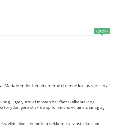
750 DKK
ar Maria Mendes hentet druerne til denne luksus-version af
mkring 3 uger, 30% af mosten har fået skalkontakt og
age for yderligere at skrue op for vinens volumen, smag og
.eks. vilde blomster mellem rækkerne af vinstokke som