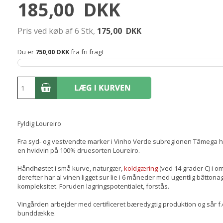
185,00
DKK
Pris ved køb af 6 Stk,
175,00
DKK
Du er
750,00 DKK
fra fri fragt
Fyldig Loureiro
Fra syd- og vestvendte marker i Vinho Verde subregionen Tâmega h
en hvidvin på 100% druesorten Loureiro.
Håndhøstet i små kurve, naturgær,
koldgæring
(ved 14 grader C) i o
derefter har al vinen ligget sur lie i 6 måneder med ugentlig bâtton
kompleksitet. Foruden lagringspotentialet, forstås.
Vingården arbejder med certificeret bæredygtig produktion og sår f
bunddække.