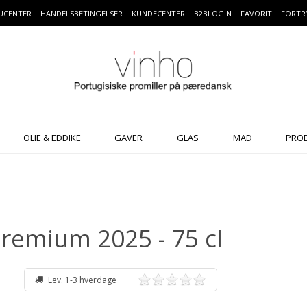
UCENTER
HANDELSBETINGELSER
KUNDECENTER
B2BLOGIN
FAVORIT
FORTR
OLIE & EDDIKE
GAVER
GLAS
MAD
PRO
remium 2025 - 75 cl
Lev. 1-3 hverdage