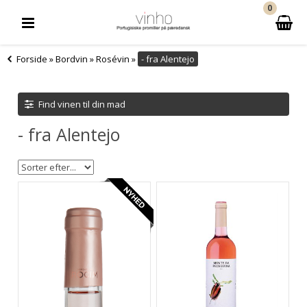
0
Forside
»
Bordvin
»
Rosévin
»
- fra Alentejo
Find vinen til din mad
- fra Alentejo