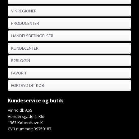
VINREGIONER
PRODUCENTER
HANDELSBETINGELSER
KUNDECENTER
B2BLOGIN
FAVORIT
FORTRYD DIT KØB
Kundeservice og butik
Vinho.dk ApS
Vendersgade 4, Kld
1363 København K
CVR nummer: 39759187