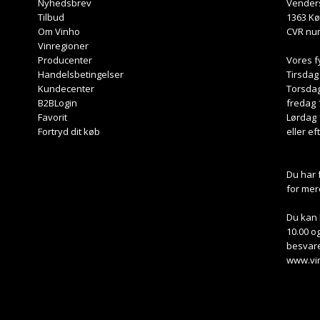
Nyhedsbrev
Venders
Tilbud
1363 K
Om Vinho
CVR nu
Vinregioner
Producenter
Vores f
Handelsbetingelser
Tirsdag
Kundecenter
Torsdag
B2BLogin
fredag 
Favorit
Lørdag 
Fortryd dit køb
eller ef
Du har 
for mer
Du kan 
10.00 og
besvare
www.vi