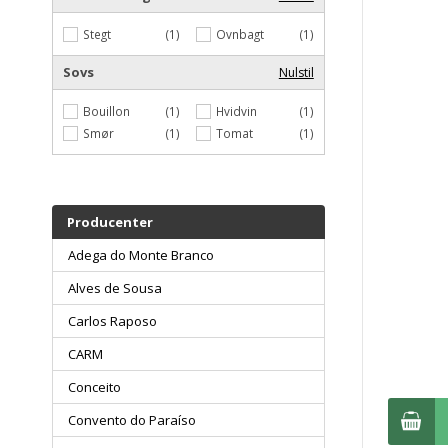
Stegt
(1)
Ovnbagt
(1)
Sovs
Nulstil
Bouillon
(1)
Hvidvin
(1)
Smør
(1)
Tomat
(1)
Producenter
Adega do Monte Branco
Alves de Sousa
Carlos Raposo
CARM
Conceito
Convento do Paraíso