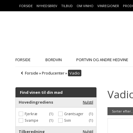
FORSIDE
NYHEDSBREV
TILBUD
OM VINHO
VINREGIONER
PROD
FORSIDE
BORDVIN
PORTVIN OG ANDRE HEDVINE
Forside
»
Producenter
»
Vadio
Vadi
Find vinen til din mad
Hovedingrediens
Nulstil
Sorter efter..
Fjerkræ
(1)
Grøntsager
(1)
Svampe
(1)
Svin
(1)
Tilberedning
Nulstil