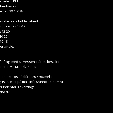
gade 4, Kld
øbenhavn K
mmer: 39759187
ysiske butik holder åbent:
 og onsdag 12-19
 12-20
10-20
10-18
ter aftale:
fri fragt med X-Pressen, når du bestiller
e end 750 Kr. inkl. moms
kontakte os på tlf.: 3020 6766 mellem
 19.00 eller på mail
info@vinho.dk
, som vi
r indenfor 3 hverdage.
nho.dk