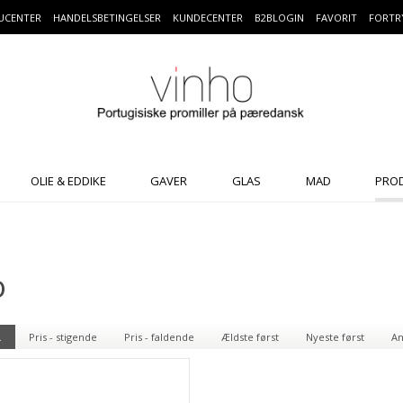
UCENTER
HANDELSBETINGELSER
KUNDECENTER
B2BLOGIN
FAVORIT
FORTR
OLIE & EDDIKE
GAVER
GLAS
MAD
PRO
o
.
Pris - stigende
Pris - faldende
Ældste først
Nyeste først
An