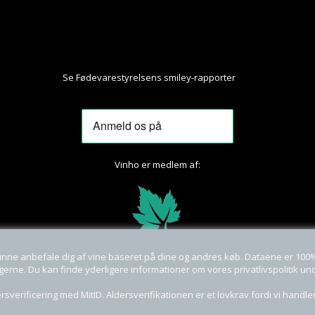
Se Fødevarestyrelsens smiley-rapporter
Her
Vinho er medlem af:
unne anbefale dig af vine baseret på dine og andres køb. Dataene er 10
ngerne. Du kan finde yderligere informationer om vores privatlivspolitik u
rsverificering med MitID. Aldersverifikationen er et lovkrav fordi vi handle