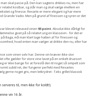
 vin man skal passe på. Den kan sagtens drikkes nu, men har
relativt kostbar, og står man og skal vælge imellem en
leksitet og finesse. Rexarte er mere elegant og har mere
nd Grande Vadio. Men på grund af finessen og syren er det
 var blevet released vinen
93 point
. Absolut ikke dårligt for
dømmelse givet på så relativt ung en klassevin - for det er
et på Baga, må man klart tage hatten af for finessen og
ærksomhed, hvad enten man vælger at drikke den nu, eller har
nce som vinen selv har. Denne vin kræver ikke stor
et ofte gælder for store vine lavet på en enkelt druesort
Jeg er ikke bange for at foreslå den til noget så simpelt som
normt subtil ret, der fungerer perfekt med Rexartes
lg gerne noget gris, men letkrydret - f.eks grillet klassisk
erveres til, men ikke for koldt!)
enne vin 16 år.