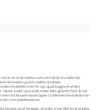
. Det er en af de marker som Luís Patrão fra Vadio har
ret de bedste og mest stabile resultater.
 vurdere kvaliteten hver for sig, og på baggrund af den
le" labels: Vadio og Grande Vadio. Men gennem flere år har
16 da vinen fra Rexarte havde lagret 12 måneder besluttede han
tappe den som enkeltmarksvin.
o Rexarte ud af forsøget, af hvilke vi har fået lov til at købe