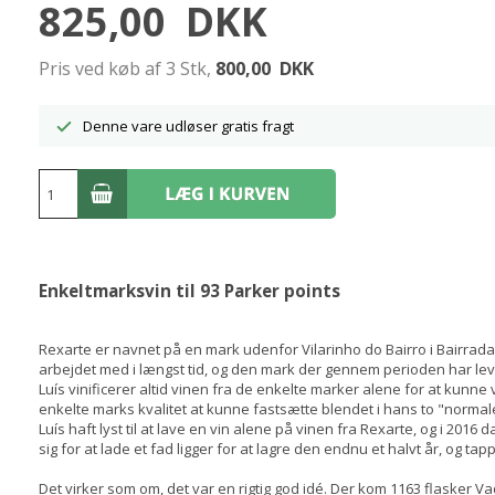
825,00
DKK
Pris ved køb af 3 Stk,
800,00
DKK
Denne vare udløser gratis fragt
Enkeltmarksvin til 93 Parker points
Rexarte er navnet på en mark udenfor Vilarinho do Bairro i Bairrada
arbejdet med i længst tid, og den mark der gennem perioden har leve
Luís vinificerer altid vinen fra de enkelte marker alene for at kunne
enkelte marks kvalitet at kunne fastsætte blendet i hans to "norma
Luís haft lyst til at lave en vin alene på vinen fra Rexarte, og i 20
sig for at lade et fad ligger for at lagre den endnu et halvt år, og 
Det virker som om, det var en rigtig god idé. Der kom 1163 flasker Vadi