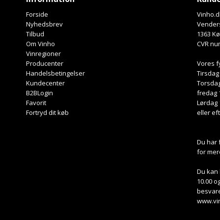
Forside
Vinho.d
Nyhedsbrev
Venders
Tilbud
1363 K
Om Vinho
CVR nu
Vinregioner
Producenter
Vores f
Handelsbetingelser
Tirsdag
Kundecenter
Torsdag
B2BLogin
fredag 
Favorit
Lørdag 
Fortryd dit køb
eller ef
Du har 
for mer
Du kan 
10.00 og
besvare
www.vi