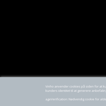
Vinho anvender cookies på siden for at k
kunders identitet til at generere anbefali
ageVerification: Nødvendig cookie for alde