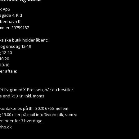
k ApS
gade 4, Kld
øbenhavn K
mmer: 39759187
ysiske butik holder åbent:
 og onsdag 12-19
 12-20
10-20
10-18
ter aftale:
fri fragt med X-Pressen, når du bestiller
e end 750 Kr. inkl. moms
kontakte os på tlf.: 3020 6766 mellem
 19.00 eller på mail
info@vinho.dk
, som vi
r indenfor 3 hverdage.
nho.dk