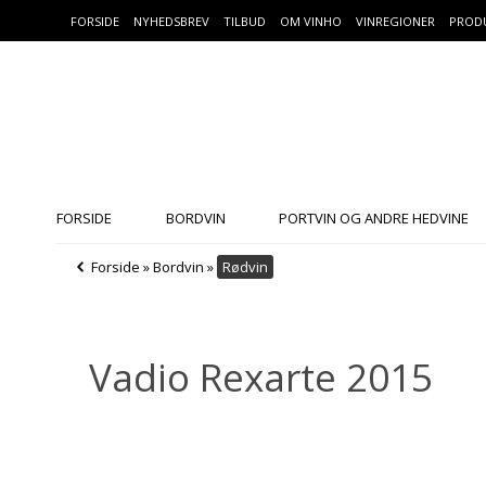
FORSIDE
NYHEDSBREV
TILBUD
OM VINHO
VINREGIONER
PROD
FORSIDE
BORDVIN
PORTVIN OG ANDRE HEDVINE
Forside
»
Bordvin
»
Rødvin
Vadio Rexarte 2015