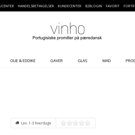
UCENTER
HANDELSBETINGELSER
KUNDECENTER
B2BLOGIN
FAVORIT
FORTR
OLIE & EDDIKE
GAVER
GLAS
MAD
PRO
Lev. 1-3 hverdage