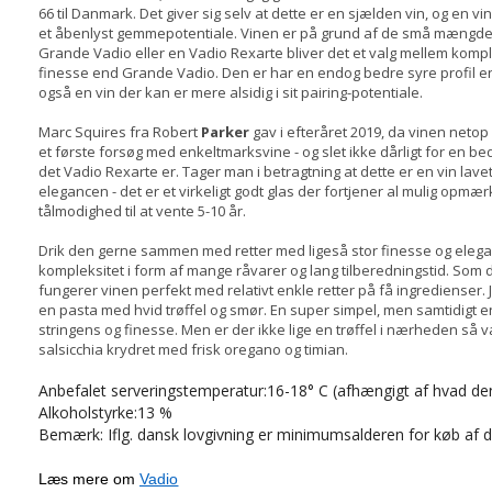
66 til Danmark. Det giver sig selv at dette er en sjælden vin, og en
et åbenlyst gemmepotentiale. Vinen er på grund af de små mængder 
Grande Vadio eller en Vadio Rexarte bliver det et valg mellem komp
finesse end Grande Vadio. Den er har en endog bedre syre profil e
også en vin der kan er mere alsidig i sit pairing-potentiale.
Marc Squires fra Robert
Parker
gav i efteråret 2019, da vinen netop
et første forsøg med enkeltmarksvine - og slet ikke dårligt for en be
det Vadio Rexarte er. Tager man i betragtning at dette er en vin lav
elegancen - det er et virkeligt godt glas der fortjener al mulig opm
tålmodighed til at vente 5-10 år.
Drik den gerne sammen med retter med ligeså stor finesse og elega
kompleksitet i form af mange råvarer og lang tilberedningstid. Som d
fungerer vinen perfekt med relativt enkle retter på få ingredienser. 
en pasta med hvid trøffel og smør. En super simpel, men samtidigt e
stringens og finesse. Men er der ikke lige en trøffel i nærheden så væ
salsicchia krydret med frisk oregano og timian.
Anbefalet serveringstemperatur:16-18° C (afhængigt af hvad den s
Alkoholstyrke:13 %
Bemærk: Iflg. dansk lovgivning er minimumsalderen for køb af d
Læs mere om
Vadio