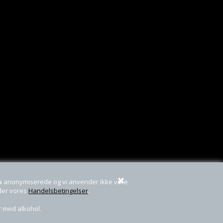
0% anonymiserede og vi anvender ikke vore
nder vores
Handelsbetingelser
.
r med alkohol.