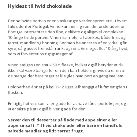
Hyldest til hvid chokolade
Denne hvide portvin er en vaskeægte verdenspremiere - i hvert
fald udenfor Portugal. Vinho kan nemlig som de første udenfor
Portugal præsentere den fine, delikate og alligevel komplekse
10-årige hvide portvin. Vinen har noter af abrikos, både frisk og
tørret, mandler og honning. Sødmen balanceres af en virkelig fin
syre, så glasset fremstår rankt og rent. En meget flot 10-årig hvid,
som vi forventer os rigtigt meget af.
Vinen sælges i en smuk 50 cl flaske, hvilket også betyder at du
ikke skal være bange for om den kan holde sig, hvis du er en af
de mange der bare tager et lille glas hvid port en gang imellem.
Holdbarhed åbnet på køl: 8-12 uger, afhængigt af luftmængden i
flasken.
En rigtig flot vin, som vi er glade for at have fået i porteføljen, og
vi er sikre på at I også bliver glade for den.
Server den til desserter på fløde med appelsiner eller
appelsinsaft. Til hvid chokolade. eller bare en håndfuld
saltede mandler og lidt tørret frugt.