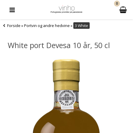
0
Forside
»
Portvin og andre hedvine
»
3 White
White port Devesa 10 år, 50 cl