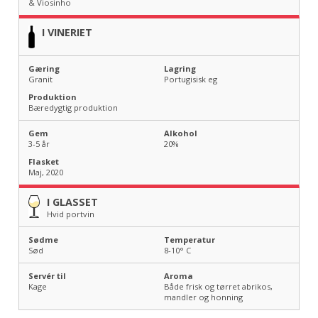
& Viosinho
I VINERIET
Gæring
Lagring
Granit
Portugisisk eg
Produktion
Bæredygtig produktion
Gem
Alkohol
3-5 år
20
%
Flasket
Maj, 2020
I GLASSET
Hvid portvin
Sødme
Temperatur
Sød
8-10
° C
Servér til
Aroma
Kage
Både frisk og tørret abrikos,
mandler og honning