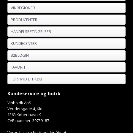
VINREGIONER
PRODUCENTER
HANDELSBETINGELSER
KUNDECENTER
B2BLOGIN
FAVORIT
FORTRYD DIT KØB
Kundeservice og butik
Vinho.dk ApS
Vendersgade 4, Kld
1363 København K
CVR nummer: 39759187
Vores fysiske butik holder åbent: