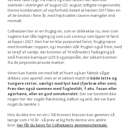
startede i slutningen af august (22. august, tidligste nogensinde).
Denne kombination af vejrforhold, betød at høsten 2017 blev en
af de bedste i flere år, med høj kvalitet i lavere mængder end
normalt.
Colheitaen her er en frugtig vin, som er drikkeklar nu, men som
sagtens kan tåle lagring og som Luís Lorenço selv tipper til først
at toppe i 2027. Den har en klar purpurrød farve, frugtig næse
med brombær i toppen, og i munden står frugten også frem, med
et strejf af vanilje, der kommer af 10 måneders fadlagring på
små franske barriquer (225 l) og pinjenåle, der sikkert kommer
fra de pinjeomkransede marker.
Vinen kan hamle om med lidt af hvert og kan faktisk sågar
drikkes som aperitif, men er et sikkert match til
både lette og
tungere retter, særligt med lyst kød (fjerkræ eller svin).
Prøv den også sammen med fuglevildt, f.eks. fasan eller
agerhøne, eller en god svinekotelet.
Der var bestemt ikke
nogen her der sagde flæskesteg, kalkun og and, det var bare
noget du tænkte :)
Hvis du ikke tror en vin i 100 kroners klassen kan gemmes så
længe som +10 år - så prøv at kig forbi denne vins ældre
bror:
Her får du bevis for Colheitaens gemmeportentiale.