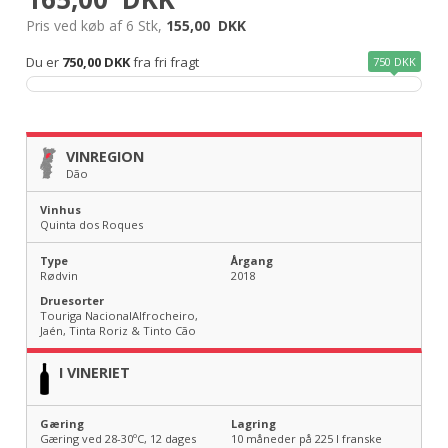
Pris ved køb af 6 Stk,
155,00
DKK
Du er
750,00 DKK
fra fri fragt
750 DKK
VINREGION
Dão
Vinhus
Quinta dos Roques
Type
Årgang
Rødvin
2018
Druesorter
Touriga NacionalAlfrocheiro,
Jaén, Tinta Roriz & Tinto Cão
I VINERIET
Gæring
Lagring
Gæring ved 28-30ºC, 12 dages
10 måneder på 225 l franske