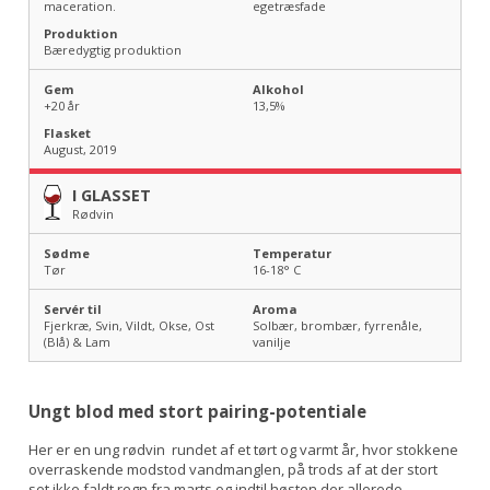
maceration.
egetræsfade
Produktion
Bæredygtig produktion
Gem
Alkohol
+20 år
13,5
%
Flasket
August, 2019
I GLASSET
Rødvin
Sødme
Temperatur
Tør
16-18
° C
Servér til
Aroma
Fjerkræ, Svin, Vildt, Okse, Ost
Solbær, brombær, fyrrenåle,
(Blå) & Lam
vanilje
Ungt blod med stort pairing-potentiale
Her er en ung rødvin rundet af et tørt og varmt år, hvor stokkene
overraskende modstod vandmanglen, på trods af at der stort
set ikke faldt regn fra marts og indtil høsten der allerede