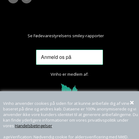
Se Fødevarestyrelsens smiley-rapporter
Her
Vinho er medlem af:
Vinho anvender cookies på siden for at kunne anbefale dig af vine
baseret på dine og andres køb. Dataene er 100% anonymiserede og vi
anvender ikke vore kunders identitet til at generere anbefalingerne. Du
kan finde yderligere informationer om vores privatlivspolitik under
vores
Handelsbetingelser
.
ageVerification: Nødvendig cookie for aldersverificering med MitID.