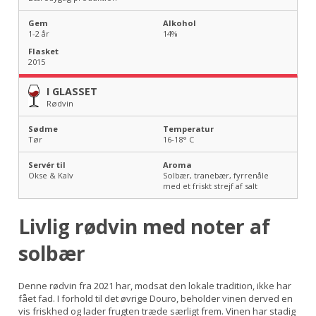
Gem
Alkohol
1-2 år
14
%
Flasket
2015
I GLASSET
Rødvin
Sødme
Temperatur
Tør
16-18
° C
Servér til
Aroma
Okse & Kalv
Solbær, tranebær, fyrrenåle
med et friskt strejf af salt
Livlig rødvin med noter af
solbær
Denne rødvin fra 2021 har, modsat den lokale tradition, ikke har
fået fad. I forhold til det øvrige Douro, beholder vinen derved en
vis friskhed og lader frugten træde særligt frem. Vinen har stadig