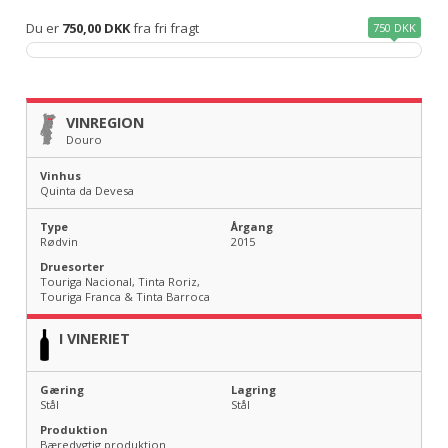
Du er
750,00 DKK
fra fri fragt
750 DKK
VINREGION
Douro
Vinhus
Quinta da Devesa
Type
Årgang
Rødvin
2015
Druesorter
Touriga Nacional, Tinta Roriz,
Touriga Franca & Tinta Barroca
I VINERIET
Gæring
Lagring
Stål
Stål
Produktion
Bæredygtig produktion