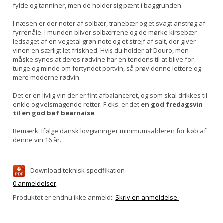
fylde og tanniner, men de holder sig pænt i baggrunden.
I næsen er der noter af solbær, tranebær og et svagt anstrøg af
fyrrenåle. I munden bliver solbærrene og de mørke kirsebær
ledsaget af en vegetal grøn note og et strejf af salt, der giver
vinen en særligt let friskhed. Hvis du holder af Douro, men
måske synes at deres rødvine har en tendens til at blive for
tunge og minde om fortyndet portvin, så prøv denne lettere og
mere moderne rødvin.
Det er en livlig vin der er fint afbalanceret, og som skal drikkes til
enkle og velsmagende retter. F.eks. er det
en god fredagsvin
til en god bøf bearnaise
.
Bemærk: Ifølge dansk lovgivning er minimumsalderen for køb af
denne vin 16 år.
Download teknisk specifikation
0 anmeldelser
Produktet er endnu ikke anmeldt.
Skriv en anmeldelse.