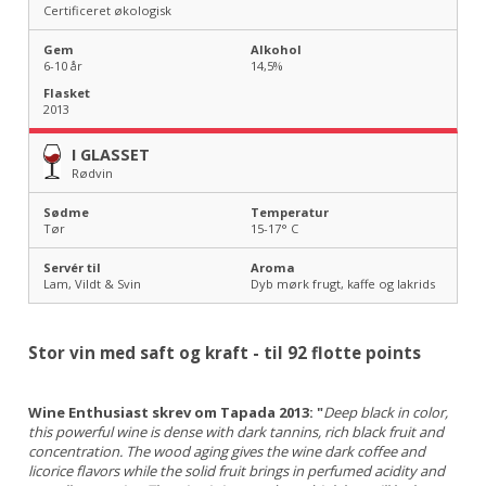
Certificeret økologisk
Gem
Alkohol
6-10 år
14,5
%
Flasket
2013
I GLASSET
Rødvin
Sødme
Temperatur
Tør
15-17
° C
Servér til
Aroma
Lam, Vildt & Svin
Dyb mørk frugt, kaffe og lakrids
Stor vin med saft og kraft - til 92 flotte points
Wine Enthusiast skrev om Tapada 2013: "
Deep black in color,
this powerful wine is dense with dark tannins, rich black fruit and
concentration. The wood aging gives the wine dark coffee and
licorice flavors while the solid fruit brings in perfumed acidity and