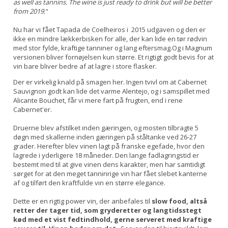
as well as tannins. The wine is just ready to drink but will be better
from 2019
."
Nu har vi fået Tapada de Coelheiros i 2015 udgaven og den er
ikke en mindre lækkerbisken for alle, der kan lide en tør rødvin
med stor fylde, kraftige tanniner og lang eftersmag.Og i Magnum
versionen bliver fornøjelsen kun større. Et rigtigt godt bevis for at
vin bare bliver bedre af at lagre i store flasker.
Der er virkelig knald på smagen her. Ingen tvivl om at Cabernet
Sauvignon godt kan lide det varme Alentejo, og i samspillet med
Alicante Bouchet, får vi mere fart på frugten, end i rene
Cabernet'er.
Druerne blev afstilket inden gæringen, og mosten tilbragte 5
døgn med skallerne inden gæringen på ståltanke ved 26-27
grader. Herefter blev vinen lagt på franske egefade, hvor den
lagrede i yderligere 18 måneder. Den lange fadlagringstid er
bestemt med til at give vinen dens karakter, men har samtidigt
sørget for at den meget tanninrige vin har fået slebet kanterne
af og tilført den kraftfulde vin en større elegance.
Dette er en rigtig power vin, der anbefales til
slow food, altså
retter der tager tid, som gryderetter og langtidsstegt
kød med et vist fedtindhold, gerne serveret med kraftige