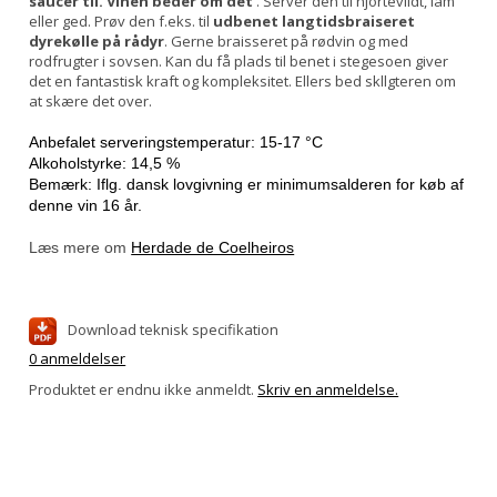
saucer til. Vinen beder om det
. Server den til hjortevildt, lam
eller ged. Prøv den f.eks. til
udbenet langtidsbraiseret
dyrekølle på rådyr
. Gerne braisseret på rødvin og med
rodfrugter i sovsen. Kan du få plads til benet i stegesoen giver
det en fantastisk kraft og kompleksitet. Ellers bed skllgteren om
at skære det over.
Anbefalet serveringstemperatur: 15-17 °C
Alkoholstyrke: 14,5 %
Bemærk: Iflg. dansk lovgivning er minimumsalderen for køb af
denne vin 16 år.
Læs mere om
Herdade de Coelheiros
Download teknisk specifikation
0 anmeldelser
Produktet er endnu ikke anmeldt.
Skriv en anmeldelse.