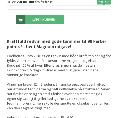
Du er
750,00 DKK
fra fri fragt
750 DKK
Kraftfuld rødvin med gode tanniner til 90 Parker
points* - her i Magnum udgave!
Coelheiros Tinto 2018 er en rødvin med både kraft, taniner og flot
fylde. Vinen er lavet på druesorterne Aragonez og Alicante
Bouchet - 50 % af hver. Efter presningen havde mosten
skindkontakt i 5 døgn, hvilket er med til at give vinen dens
tanninrige karakter.
Vinen har lagret 12 måneder på franske egetræsfade, hvilket
har afrundet tanninerne og haft indflydelse på strukturen. Vinen
har flot balance og en særlig lethed over den store smag og
egner sig særligt til grillet kød, gerne svinekød med
fedtmarmorering, men skulle der smutte en oksebøf over grillen,
kan den sagtens følge med.
Anbefalet serveringstemperatur: 15-16 °C