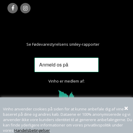
Se Fødevarestyrelsens smiley-rapporter
Her
Vinho er medlem af:
Vinho anvender cookies på siden for at kunne anbefale dig af vine
baseret på dine og andres køb. Dataene er 100% anonymiserede og vi
anvender ikke vore kunders identitet til at generere anbefalingerne. Du
kan finde yderligere informationer om vores privatlivspolitik under
vores
Handelsbetingelser
.