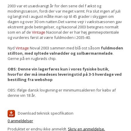
2003 var et usædvanigt år for den sene del f ækst og
modningssæson, fordi der var meget varmt. Fra slut ingen af juli
og langt ind i august målte man op til 45 grader i skyggen om
dagen og over 30 om natten.Det varme vejr i vækstsæsonen gav
ekstremt gode betingelser, og Nacional 2003 betegnes normalt
som en af de
Vintage
Nacional der er har høj gemmepotentiale
og vurderes først at være fuldmoden i 2035-40.
Nyd
Vintage
Noval 2003 sammen med blå ost såsom
fuldmoden
stillton, med syltede valnødder og solbærmarmelade
.
Gerne på en rugbrøds chip.
OBS: Denne vin lagerføres kun i vores fysiske butik,
hvorfor der må imødeses leveringstid på 3-5 hverdage ved
bestilling fra webshop
OBS: Ifølge dansk lovgivning er minimumsalderen for købv af
denne vin 18 år.
Download teknisk specifikation
0 anmeldelser
Produktet er endnu ikke anmeldt.
Skriv en anmeldelse.