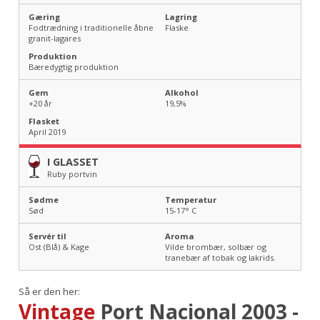
Gæring
Lagring
Fodtrædning i traditionelle åbne
Flaske
granit-lagares
Produktion
Bæredygtig produktion
Gem
Alkohol
+20 år
19,5
%
Flasket
April 2019
I GLASSET
Ruby portvin
Sødme
Temperatur
Sød
15-17
° C
Servér til
Aroma
Ost (Blå) & Kage
Vilde brombær, solbær og
tranebær af tobak og lakrids.
Så er den her:
Vintage
Port Nacional 2003 -