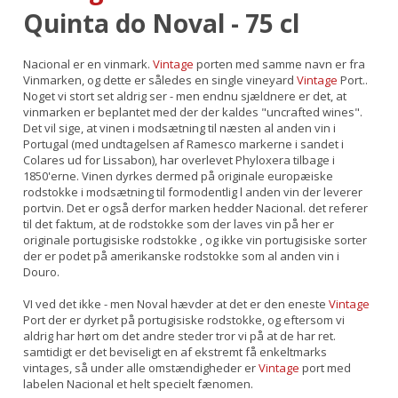
Quinta do Noval - 75 cl
Nacional er en vinmark.
Vintage
porten med samme navn er fra
Vinmarken, og dette er således en single vineyard
Vintage
Port..
Noget vi stort set aldrig ser - men endnu sjældnere er det, at
vinmarken er beplantet med der der kaldes "uncrafted wines".
Det vil sige, at vinen i modsætning til næsten al anden vin i
Portugal (med undtagelsen af Ramesco markerne i sandet i
Colares ud for Lissabon), har overlevet Phyloxera tilbage i
1850'erne. Vinen dyrkes dermed på originale europæiske
rodstokke i modsætning til formodentlig l anden vin der leverer
portvin. Det er også derfor marken hedder Nacional. det referer
til det faktum, at de rodstokke som der laves vin på her er
originale portugisiske rodstokke , og ikke vin portugisiske sorter
der er podet på amerikanske rodstokke som al anden vin i
Douro.
VI ved det ikke - men Noval hævder at det er den eneste
Vintage
Port der er dyrket på portugisiske rodstokke, og eftersom vi
aldrig har hørt om det andre steder tror vi på at de har ret.
samtidigt er det beviseligt en af ekstremt få enkeltmarks
vintages, så under alle omstændigheder er
Vintage
port med
labelen Nacional et helt specielt fænomen.