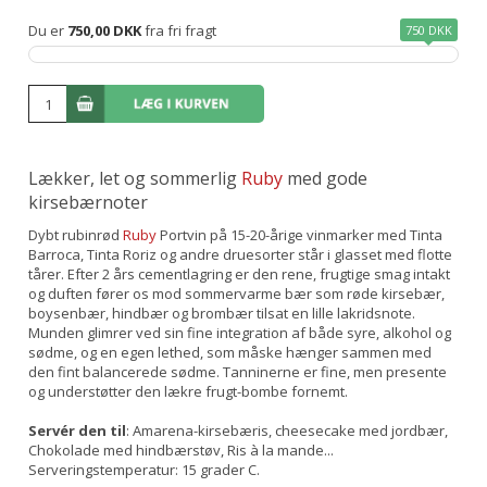
Du er
750,00 DKK
fra fri fragt
750 DKK
Lækker, let og sommerlig
Ruby
med gode
kirsebærnoter
Dybt rubinrød
Ruby
Portvin på 15-20-årige vinmarker med Tinta
Barroca, Tinta Roriz og andre druesorter står i glasset med flotte
tårer. Efter 2 års cementlagring er den rene, frugtige smag intakt
og duften fører os mod sommervarme bær som røde kirsebær,
boysenbær, hindbær og brombær tilsat en lille lakridsnote.
Munden glimrer ved sin fine integration af både syre, alkohol og
sødme, og en egen lethed, som måske hænger sammen med
den fint balancerede sødme. Tanninerne er fine, men presente
og understøtter den lækre frugt-bombe fornemt.
Servér den til
: Amarena-kirsebæris, cheesecake med jordbær,
Chokolade med hindbærstøv, Ris à la mande...
Serveringstemperatur: 15 grader C.