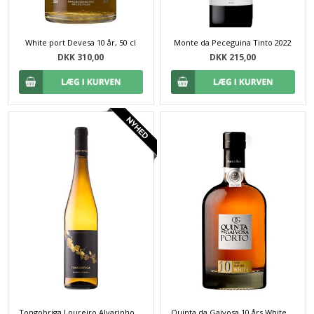
White port Devesa 10 år, 50 cl
Monte da Peceguina Tinto 2022
DKK 310,00
DKK 215,00
Tongobriga Loureiro Alvarinho 2025 - 75cl
Quinta da Gaivosa 10 års White Port - 50 cl