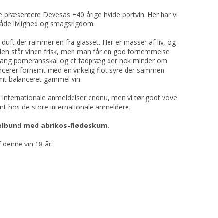
e præsentere Devesas +40 årige hvide portvin. Her har vi
både livlighed og smagsrigdom.
 duft der rammer en fra glasset. Her er masser af liv, og
nden står vinen frisk, men man får en god fornemmelse
 engang pomeransskal og et fadpræg der nok minder om
lancerer fornemt med en virkelig flot syre der sammen
nemt balanceret gammel vin.
en internationale anmeldelser endnu, men vi tør godt vove
nt hos de store internationale anmeldere.
ndelbund med abrikos-flødeskum.
 denne vin 18 år: