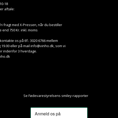
10-18
ter aftale:
fri fragt med X-Pressen, når du bestiller
e end 750 Kr. inkl. moms
kontakte os på tlf.: 3020 6766 mellem
 19.00 eller på mail
info@vinho.dk
, som vi
r indenfor 3 hverdage.
nho.dk
Se Fødevarestyrelsens smiley-rapporter
Her