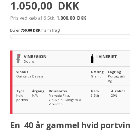
1.050,00
DKK
Pris ved køb af 6 Stk,
1.000,00
DKK
Du er
750,00 DKK
fra fri fragt
VINREGION
I VINERIET
Douro
Vinhus
Gæring
Lagring
Quinta da Devesa
Granit
Portugisisk
eg
Type
Årgang
Druesorter
Gem
Alkohol
Hvid
N/A
Malvasia Fina,
3-5 år
20
%
portvin
Gouveio, Rabigato &
Viosinho
En 40 år gammel hvid portvin