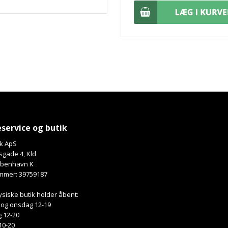
service og butik
k ApS
gade 4, Kld
øbenhavn K
mmer: 39759187
ysiske butik holder åbent:
 og onsdag 12-19
 12-20
10-20