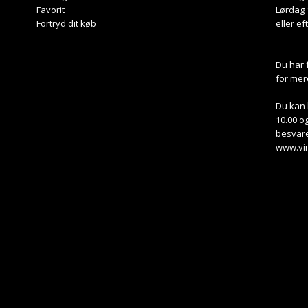
Favorit
Lørdag 
Fortryd dit køb
eller ef
Du har 
for mer
Du kan 
10.00 og
besvare
www.vi