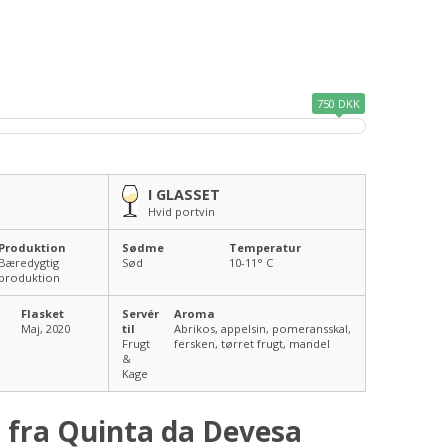
750 DKK
I GLASSET
Hvid portvin
Produktion
Sødme
Temperatur
Bæredygtig
Sød
10-11
° C
produktion
Flasket
Servér
Aroma
Maj, 2020
til
Abrikos, appelsin, pomeransskal,
Frugt
fersken, tørret frugt, mandel
&
Kage
 fra Quinta da Devesa