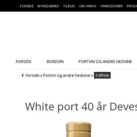
FORSIDE
NYHEDSBREV
TILBUD
OM VINHO
VINREGIONER
PROD
FORSIDE
BORDVIN
PORTVIN OG ANDRE HEDVINE
Forside
»
Portvin og andre hedvine
»
3 White
White port 40 år Deves