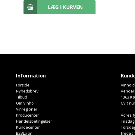
Information
Kunde
Forside
Vinho.d
Nyhedsbrev
Venders
Tilbud
1363 K
Om Vinho
CVR nu
Vinregioner
Producenter
Vores f
Handelsbetingelser
Tirsdag
Kundecenter
Torsdag
B2BLogin
fredag 