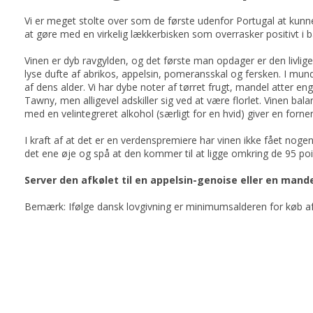
Vi er meget stolte over som de første udenfor Portugal at kunn
at gøre med en virkelig lækkerbisken som overrasker positivt i 
Vinen er dyb ravgylden, og det første man opdager er den livlige
lyse dufte af abrikos, appelsin, pomeransskal og fersken. I mu
af dens alder. Vi har dybe noter af tørret frugt, mandel atter
Tawny, men alligevel adskiller sig ved at være florlet. Vinen ba
med en velintegreret alkohol (særligt for en hvid) giver en for
I kraft af at det er en verdenspremiere har vinen ikke fået nog
det ene øje og spå at den kommer til at ligge omkring de 95 poi
Server den afkølet til en appelsin-genoise eller en ma
Bemærk: Ifølge dansk lovgivning er minimumsalderen for køb af