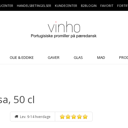
UCENTER
HANDELSBETINGELSER
KUNDECENTER
B2BLOGIN
FAVORIT
FORTR
OLIE & EDDIKE
GAVER
GLAS
MAD
PRO
a, 50 cl
Lev. 9-14 hverdage