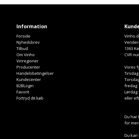
Information
Kunde
Forside
Vinho.d
Nyhedsbrev
Venders
Tilbud
1363 K
Om Vinho
CVR nu
Vinregioner
Producenter
Vores f
Handelsbetingelser
Tirsdag
Kundecenter
Torsdag
B2BLogin
fredag 
Favorit
Lørdag 
Fortryd dit køb
eller ef
Du har 
for mer
Du kan 