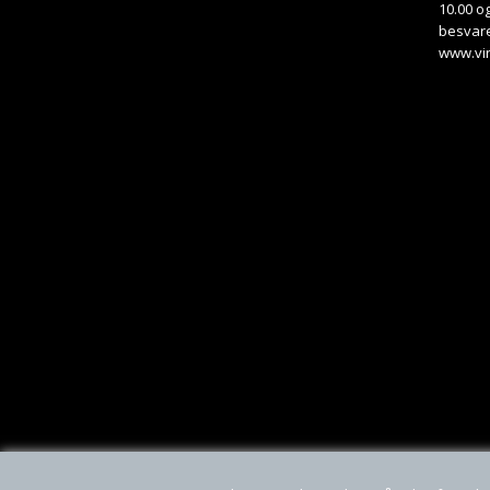
10.00 og
besvare
www.vi