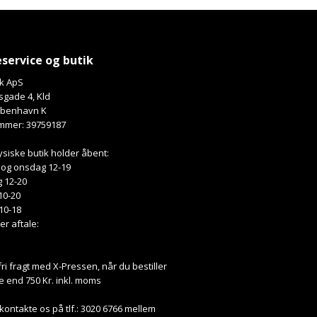
service og butik
k ApS
gade 4, Kld
øbenhavn K
mmer: 39759187
ysiske butik holder åbent:
 og onsdag 12-19
 12-20
10-20
10-18
ter aftale:
fri fragt med X-Pressen, når du bestiller
e end 750 Kr. inkl. moms
kontakte os på tlf.: 3020 6766 mellem