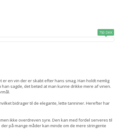
750 DKK
t er en vin der er skabt efter hans smag. Han holdt nemlig
som han sagde, det betød at man kunne drikke mere af vinen.
formål.
hvilket bidrager til de elegante, lette tanniner. Herefter har
t, men ikke overdreven syre. Den kan med fordel serveres til
in der på mange måder kan minde om de mere stringente
.