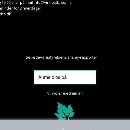
 19.00 eller på mail
info@vinho.dk
, som vi
r indenfor 3 hverdage.
nho.dk
Se Fødevarestyrelsens smiley-rapporter
Her
Vinho er medlem af: