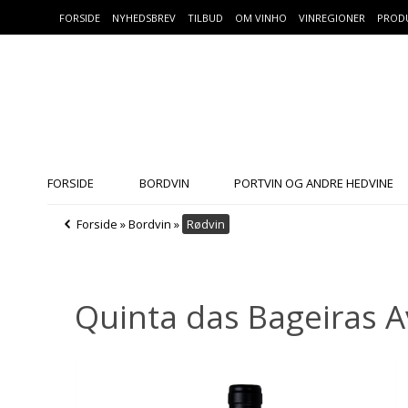
FORSIDE
NYHEDSBREV
TILBUD
OM VINHO
VINREGIONER
PROD
FORSIDE
BORDVIN
PORTVIN OG ANDRE HEDVINE
Forside
»
Bordvin
»
Rødvin
Quinta das Bageiras A