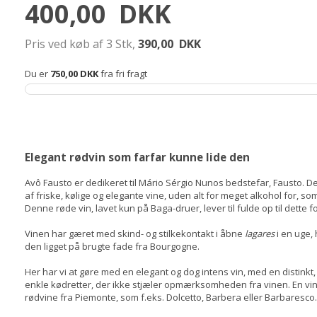
400,00
DKK
Pris ved køb af 3 Stk,
390,00
DKK
Du er
750,00 DKK
fra fri fragt
Elegant rødvin
som farfar kunne lide den
Avô Fausto er dedikeret til Mário Sérgio Nunos bedstefar, Fausto. De
af friske, kølige og elegante vine, uden alt for meget alkohol for, 
Denne røde vin, lavet kun på Baga-druer, lever til fulde op til dette 
Vinen har gæret med skind- og stilkekontakt i åbne
lagares
i en uge, 
den ligget på brugte fade fra Bourgogne.
Her har vi at gøre med en elegant og dog intens vin, med en distink
enkle kødretter, der ikke stjæler opmærksomheden fra vinen. En v
rødvine fra Piemonte, som f.eks. Dolcetto, Barbera eller Barbaresco