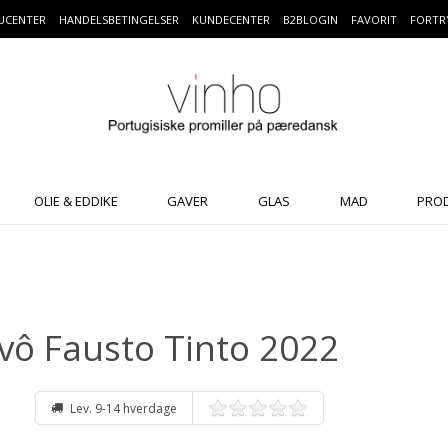
UCENTER
HANDELSBETINGELSER
KUNDECENTER
B2BLOGIN
FAVORIT
FORTR
OLIE & EDDIKE
GAVER
GLAS
MAD
PRO
vô Fausto Tinto 2022
Lev. 9-14 hverdage